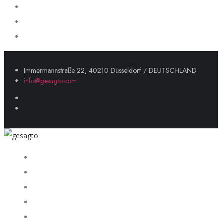
Immermannstraße 22, 40210 Düsseldorf / DEUTSCHLAND
info@gesagto.com
Startseite
Über uns
Unsere Dienstleistungen
Portföy
Blog