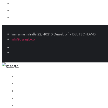
Immermannstraße 22, 40210 Düsseldorf / DEUTSCHLAND
info@gesagto.com
Startseite
Über uns
Unsere Dienstleistungen
Portföy
Blog