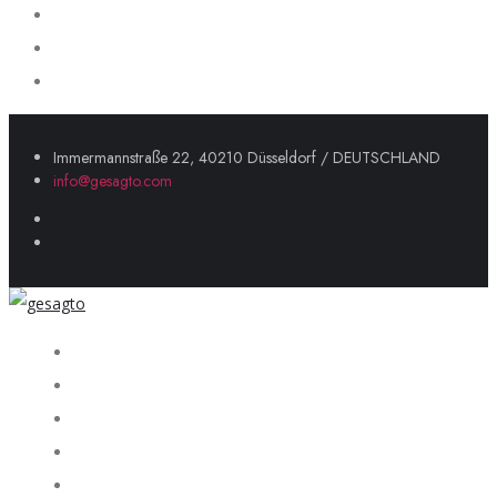
Immermannstraße 22, 40210 Düsseldorf / DEUTSCHLAND
info@gesagto.com
Startseite
Über uns
Unsere Dienstleistungen
Portföy
Blog